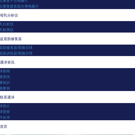
后康复子宫电极片
后康复腹直肌分离电极片
母乳分析仪
乳分析仪
乳检测仪
盆底肌修复器
底肌修复器/凯格尔球
底肌训练器/凯格尔球
通泽资讯
泽新闻
康资讯
康知识
康案例
联系通泽
泽简介
泽荣誉
作伙伴
首页