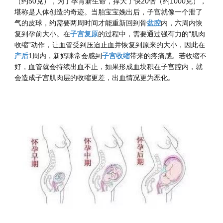
（约50克），为了孕育新生命，撑大了快20倍（约1000克），
堪称是人体创造的奇迹。当胎宝宝娩出后，子宫就像一个泄了
气的皮球，约需要两周时间才能重新回到骨
盆腔
内，六周内恢
复到孕前大小。在
子宫复原
的过程中，需要通过强有力的“肌肉
收缩”动作，让血管受到压迫止血并恢复到原来的大小，因此在
产后
1周内，新妈咪常会感到
子宫收缩
带来的疼痛感。若收缩不
好，血管就会持续出血不止，如果形成血块积在子宫腔内，就
会造成子宫肌肉层的收缩更差，出血情况更为恶化。