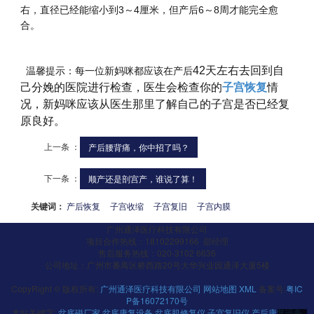
右，直径已经能缩小到3～4厘米，但产后6～8周才能完全愈
合。
42天左右去回到自
温馨提示：每一位新妈咪都应该在产后
己分娩的医院进行检查，医生会检查你的
子宫恢复
情
况，新妈咪应该从医生那里了解自己的子宫是否已经复
原良好。
上一条 ：
产后腰背痛，你中招了吗？
下一条 ：
顺产还是剖宫产，谁说了算！
关键词：
产后恢复
子宫收缩
子宫复旧
子宫内膜
广州通泽医疗科技有限公司
项目合作热线：18102299166 邵经理
售后服务热线：020-3102 6636
公司地址：广州市番禺区桥西路20号大华兴业园通泽大厦5楼
CopyRight © 版权所有:
广州通泽医疗科技有限公司
网站地图
XML
备案号:
粤IC
P备16072170号
本站关键字:
盆底磁厂家
盆底康复设备
盆底肌修复仪
子宫复旧仪
产后康复设备