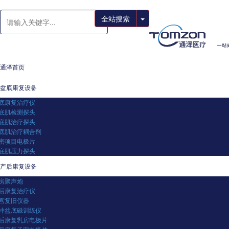
全站搜索
通泽首页
盆底康复设备
底康复治疗仪
底肌检测探头
底肌治疗探头
底肌治疗耦合剂
密项目电极片
底肌压力探头
产后康复设备
房聚声炮
后康复治疗仪
宫复旧仪器
冲盆底磁训练仪
后康复乳房电极片