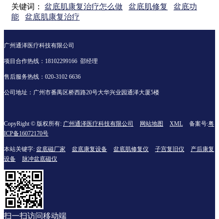
关键词：
盆底肌康复治疗怎么做
盆底肌修复
盆底功
能
盆底肌康复治疗
广州通泽医疗科技有限公司
项目合作热线：18102299166 邵经理
售后服务热线：020-3102 6636
公司地址：广州市番禺区桥西路20号大华兴业园通泽大厦5楼
CopyRight © 版权所有:
广州通泽医疗科技有限公司
网站地图
XML
备案号:
粤
ICP备16072170号
本站关键字:
盆底磁厂家
盆底康复设备
盆底肌修复仪
子宫复旧仪
产后康复
设备
脉冲盆底磁仪
扫一扫访问移动端