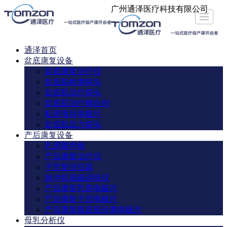
广州通泽医疗科技有限公司
通泽首页
盆底康复设备
产后康复设备
母乳分析仪
盆底肌修复器
通泽资讯
联系通泽
首页
通泽首页
盆底康复设备
盆底康复治疗仪
盆底肌检测探头
盆底肌治疗探头
盆底肌治疗耦合剂
私密项目电极片
盆底肌压力探头
产后康复设备
乳房聚声炮
产后康复治疗仪
子宫复旧仪器
脉冲盆底磁训练仪
产后康复乳房电极片
产后康复子宫电极片
产后康复腹直肌分离电极片
母乳分析仪