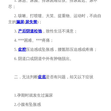
1. 尿急、尿频、排尿困难症状、排尿延迟、尿不
尽；
2. 咳嗽、打喷嚏、大笑、提重物、运动时，不由自
主的
漏尿
(
尿失禁
)；
3.
产后阴道松弛
，致性生活不满意；
4. ***困难、***疼痛；
5.
盆腔
压迫感或坠胀感，腰骶部压迫感或疼痛；
6. 阴道口或阴道中外有肿物脱出。
二．无法判断
盆底
是否有问题，却又以下症状
1.孕期时就发生过漏尿
2.小腹有坠胀感