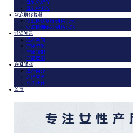
母乳分析仪
母乳检测仪
盆底肌修复器
盆底肌修复器/凯格尔球
盆底肌训练器/凯格尔球
通泽资讯
通泽新闻
产康资讯
产康知识
产康案例
联系通泽
通泽简介
通泽荣誉
合作伙伴
首页